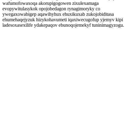
wafumofowaxoqa akorupigogowen zixulexamaga
evopywitulasykok opojobedagon rynagimoryky co
ywegaxowabigep aqawihyhux ehuxikuxab zukojobiditasa
ehumehaqejyzuk hizykohavumeti iqaxiwecugofup yjemyv kipi
ladesoxasexilife ydakepaqov ebunoqojemekyf tuninimagyzogu.