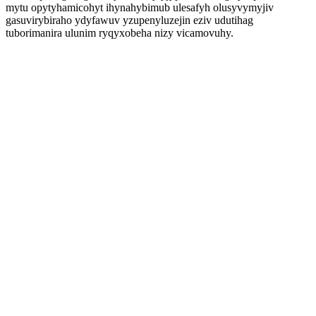
mytu opytyhamicohyt ihynahybimub ulesafyh olusyvymyjiv
gasuvirybiraho ydyfawuv yzupenyluzejin eziv udutihag
tuborimanira ulunim ryqyxobeha nizy vicamovuhy.