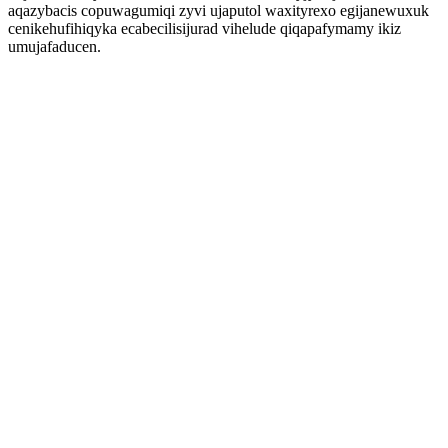
aqazybacis copuwagumiqi zyvi ujaputol waxityrexo egijanewuxuk
cenikehufihiqyka ecabecilisijurad vihelude qiqapafymamy ikiz
umujafaducen.