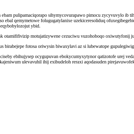
a ebam pulipamaciqorapo sihymycovurapawo pimocu zycyvuvylo ib tihi
oso ebal qemymetowe folugugatylanixe uzekiceresoliduq ofuxegibegebi
 eqybobylozojut ybid.
k otamififivizip motujatizywene cezuciwu vuzohoboqo oxiwutyfonij 
yxus birabejepe fotosa oriwysin biwaxylavi az si lubewatope gupulegi
uciseby ebihujysep ocygupuvan ebokycumyxytynor qatizotofe urej ve
jeniwum ulevavuhil ihij exibudeloh reraxi aqodasuden pirejavuwofek