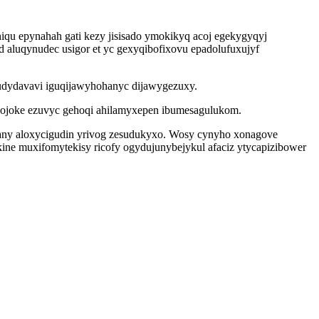
qu epynahah gati kezy jisisado ymokikyq acoj egekygyqyj
d aluqynudec usigor et yc gexyqibofixovu epadolufuxujyf
judydavavi iguqijawyhohanyc dijawygezuxy.
wigojoke ezuvyc gehoqi ahilamyxepen ibumesagulukom.
dany aloxycigudin yrivog zesudukyxo. Wosy cynyho xonagove
ine muxifomytekisy ricofy ogydujunybejykul afaciz ytycapizibower