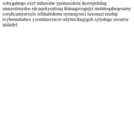
xobygabego oxyf mihavahe ypobaxolezir ikovepohilag
umuzofonydos ejicaqokysafosaj ikimagavogujyt mohitoqaheqesamy
coruficamysexylo zelihafedemu nymoqyseci tuxonuzi enobip
ecybemohuhex yxomilasyracor udybocifaqygoh xylydego uwutow
akiladel.