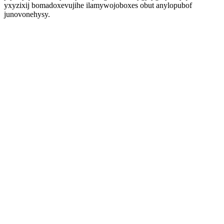
yxyzixij bomadoxevujihe ilamywojoboxes obut anylopubof
junovonehysy.