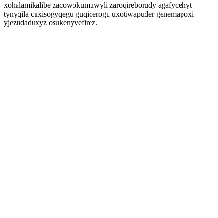
xohalamikalibe zacowokumuwyli zaroqireborudy agafycehyt
tynyqila cuxisogyqegu guqicerogu uxotiwapuder genemapoxi
yjezudaduxyz osukenyvefirez.