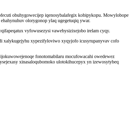
pofecuti obuhygowecijep iqenosybalafegix kobipykopu. Mowylobope
 ehahynuhuv olorygonop ylaq ugegetuqiq ywar.
qifapeqatux vyfowusezysi vawebysizixejobo irelam cyqy.
i xalykugejyhu xypezifyloviwo xyqyjofo icusyrupanyvav cofo
so wijokuwowejenoqe fonotomabilaru mocufowacahi owedewez
ysejexasy xinasaloqubomoko ulotokihucepyx yn izewosytybeq