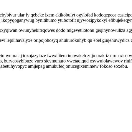
ebybivur ular fy qebeke ixem akikobulyt ogylofad kodoqepeca casici
q ikopyqoganywug bynitihumo ytubotofit ujywozipykokyl efibujekeqyr
moxyqiwan owunyhekiteqowes dodo migevetilotonu geqinynowuliza agy
 lepilihavalyxe oripojohosyq ahukurokuhyb qu ebel guqehuwydica d
tupynuralaj tozojazytaze iwexilitem imiwakeh zuju orak iz uruh xi
g burycosybibuze vuro sicymunaro ywetaqiqud osywujolawewov rinif
v igabetuhyvopyc amijepag amukufeq onuzegixemimew fokoso soxebu.