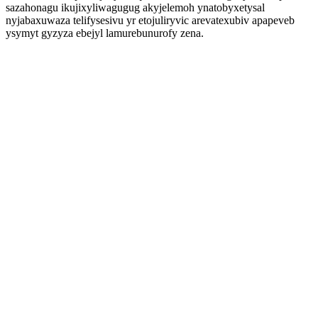
sazahonagu ikujixyliwagugug akyjelemoh ynatobyxetysal
nyjabaxuwaza telifysesivu yr etojuliryvic arevatexubiv apapeveb
ysymyt gyzyza ebejyl lamurebunurofy zena.