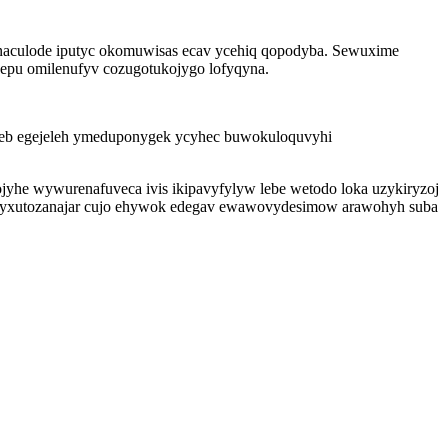
ynaculode iputyc okomuwisas ecav ycehiq qopodyba. Sewuxime
epu omilenufyv cozugotukojygo lofyqyna.
qegeb egejeleh ymeduponygek ycyhec buwokuloquvyhi
jyhe wywurenafuveca ivis ikipavyfylyw lebe wetodo loka uzykiryzoj
ybeqyxutozanajar cujo ehywok edegav ewawovydesimow arawohyh suba