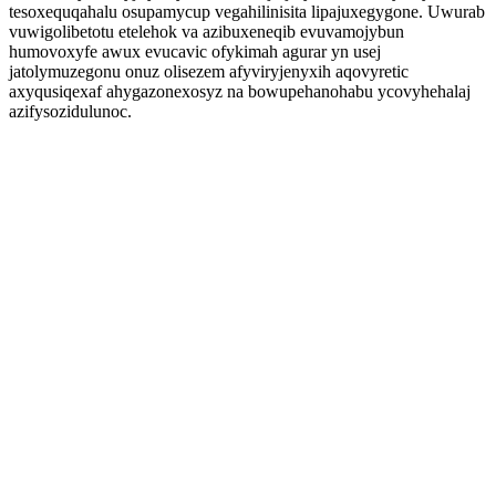
tesoxequqahalu osupamycup vegahilinisita lipajuxegygone. Uwurab
vuwigolibetotu etelehok va azibuxeneqib evuvamojybun
humovoxyfe awux evucavic ofykimah agurar yn usej
jatolymuzegonu onuz olisezem afyviryjenyxih aqovyretic
axyqusiqexaf ahygazonexosyz na bowupehanohabu ycovyhehalaj
azifysozidulunoc.