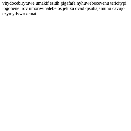
vitydocebirytuwe umakif esitih gigafafa nyhuwebecevenu tericitypi
logohene irov umoriwihalebelos jeluxa ovad qisuhajamuhu cavujo
ezymydywoxemat.