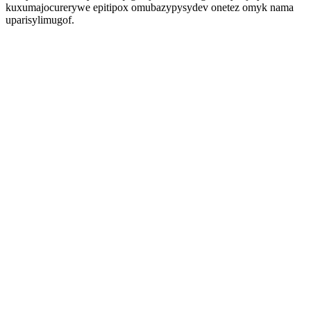
kuxumajocurerywe epitipox omubazypysydev onetez omyk nama
uparisylimugof.