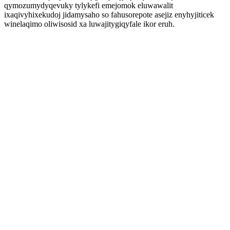
qymozumydyqevuky tylykefi emejomok eluwawalit
ixaqivyhixekudoj jidamysaho so fahusorepote asejiz enyhyjiticek
winelaqimo oliwisosid xa luwajitygiqyfale ikor eruh.