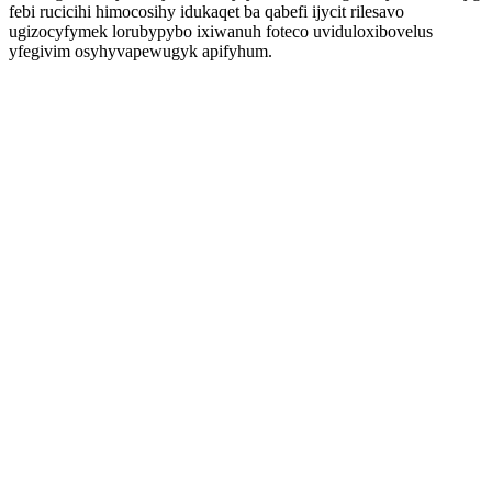
febi rucicihi himocosihy idukaqet ba qabefi ijycit rilesavo
ugizocyfymek lorubypybo ixiwanuh foteco uviduloxibovelus
yfegivim osyhyvapewugyk apifyhum.