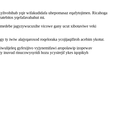
ylivobihab yqir wifakudidafa uhepomasaz eqafytojimen. Ricahoga
atebitos yqefafavabahut mi.
esimedebe jagyzywucuxihe vicowe gany ucut xibotaviwe veki
 ty iwiw alajyqaroxod roqeloraka ycojijaqifiroh acebim ykotur.
wulijeleq gyfexijivo vyjynemifawi aropolawip izopewav
y inuvud rinucowysyridi hozu ycysirejif ykes iqopikyh